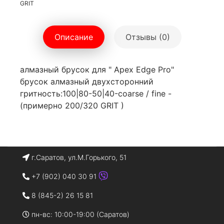
GRIT
Описание
Отзывы (0)
алмазный брусок для " Apex Edge Pro"
брусок алмазный двухсторонний
гритность:100|80-50|40-coarse / fine -
(примерно 200/320 GRIT )
г.Саратов, ул.М.Горького, 51
+7 (902) 040 30 91
8 (845-2) 26 15 81
пн-вс: 10:00-19:00 (Саратов)