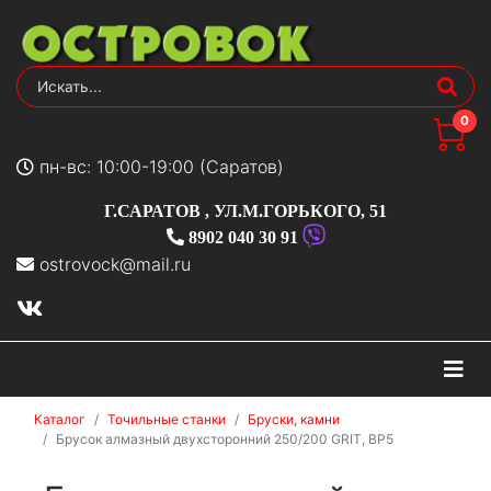
0
пн-вс: 10:00-19:00 (Саратов)
Г.САРАТОВ
,
УЛ.М.ГОРЬКОГО, 51
8902 040 30 91
ostrovock@mail.ru
На
Каталог
Точильные станки
Бруски, камни
Брусок алмазный двухсторонний 250/200 GRIT, BP5