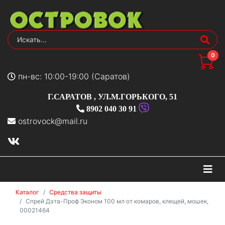
0
пн-вс: 10:00-19:00 (Саратов)
Г.САРАТОВ
,
УЛ.М.ГОРЬКОГО, 51
8902 040 30 91
ostrovock@mail.ru
На
Каталог
Средства защиты
Спрей Дэта-Проф Эконом 100 мл от комаров, клещей, мошек,
00021464