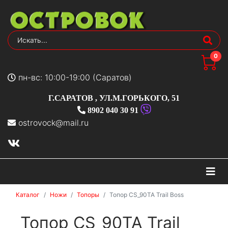
0
пн-вс: 10:00-19:00 (Саратов)
Г.САРАТОВ
,
УЛ.М.ГОРЬКОГО, 51
8902 040 30 91
ostrovock@mail.ru
На
Каталог
Ножи
Топоры
Топор CS_90TA Trail Boss
Топор CS_90TA Trail