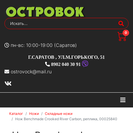
0
пн-вс: 10:00-19:00 (Саратов)
Г.САРАТОВ
,
УЛ.М.ГОРЬКОГО, 51
8902 040 30 91
ostrovock@mail.ru
На
Каталог
Ножи
Складные ножи
Нож Benchmade Crooked River Carbon, реплика, 00025840