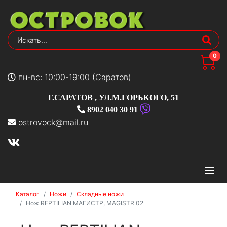
0
пн-вс: 10:00-19:00 (Саратов)
Г.САРАТОВ
,
УЛ.М.ГОРЬКОГО, 51
8902 040 30 91
ostrovock@mail.ru
На
Каталог
Ножи
Складные ножи
Нож REPTILIAN МАГИСТР, MAGISTR 02