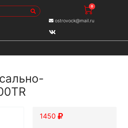
0
ostrovock@mail.ru
сально-
800TR
1450