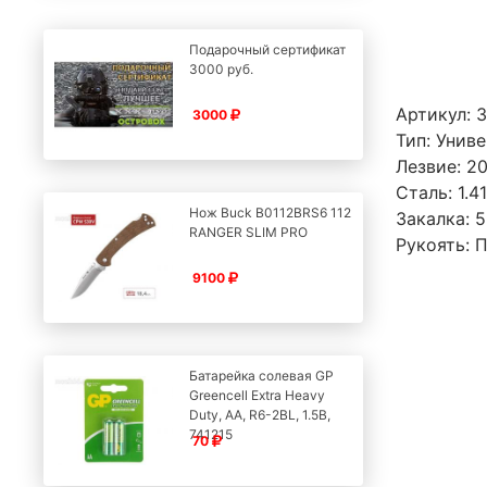
Подарочный сертификат
3000 руб.
Артикул: 
3000
Тип: Унив
Лезвие: 2
Сталь: 1.4
Нож Buck B0112BRS6 112
Закалка: 
RANGER SLIM PRO
Рукоять: 
9100
Батарейка солевая GP
Greencell Extra Heavy
Duty, AA, R6-2BL, 1.5В,
741215
70