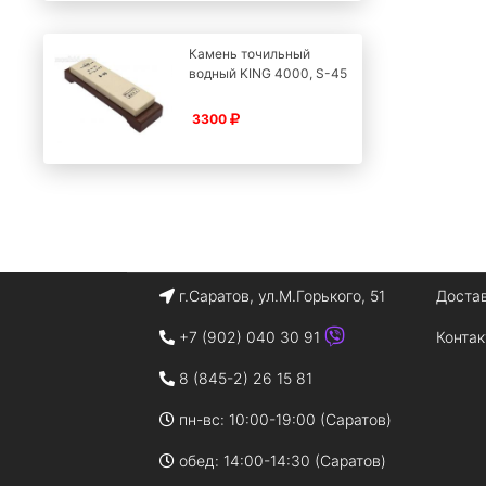
Камень точильный
водный KING 4000, S-45
3300
г.Саратов, ул.М.Горького, 51
Доста
+7 (902) 040 30 91
Конта
8 (845-2) 26 15 81
пн-вс: 10:00-19:00 (Саратов)
обед: 14:00-14:30 (Саратов)