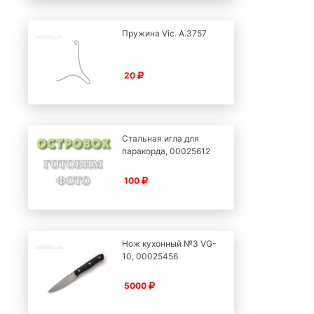
Пружина Vic. А.3757
20
Стальная игла для
паракорда, 00025612
100
Нож кухонный №3 VG-
10, 00025456
5000