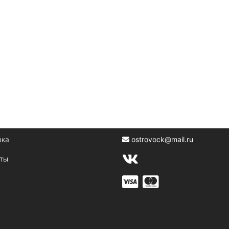
вка
ostrovock@mail.ru
кты