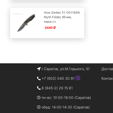
Нож Gerber 31-001164N
Myth Folder, 89 мм,
нерж.ст.
3440
г.Саратов, ул.М.Горького, 51
Доста
+7 (902) 040 30 91
Конта
8 (845-2) 26 15 81
пн-вс: 10:00-19:00 (Саратов)
обед: 14:00-14:30 (Саратов)