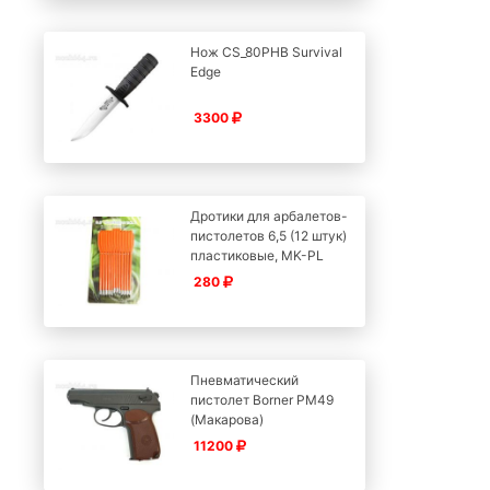
Нож CS_80PHB Survival
Edge
3300
Дротики для арбалетов-
пистолетов 6,5 (12 штук)
пластиковые, MK-PL
280
Пневматический
пистолет Borner PM49
(Макарова)
11200