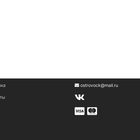
вка
ostrovock@mail.ru
кты