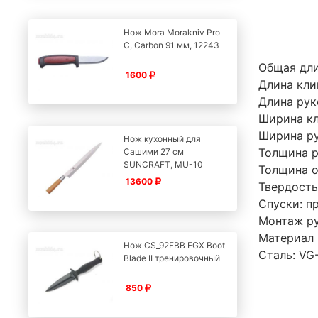
Нож Mora Morakniv Pro
C, Carbon 91 мм, 12243
Общая дли
1600
Длина кли
Длина рук
Ширина кл
Ширина ру
Нож кухонный для
Толщина р
Сашими 27 см
SUNCRAFT, MU-10
Толщина о
13600
Твердость,
Спуски: п
Монтаж ру
Материал 
Нож CS_92FBB FGX Boot
Сталь: VG
Blade II тренировочный
850