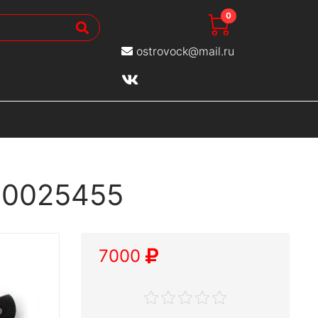
0
ostrovock@mail.ru
00025455
7000