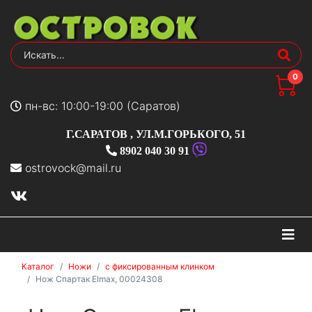
0
пн-вс: 10:00-19:00 (Саратов)
Г.САРАТОВ
,
УЛ.М.ГОРЬКОГО, 51
8902 040 30 91
ostrovock@mail.ru
На
Каталог
Ножи
с фиксированным клинком
Нож Спартак Elmax, 00024308