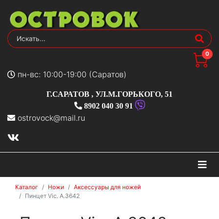
0
пн-вс: 10:00-19:00 (Саратов)
Г.САРАТОВ
,
УЛ.М.ГОРЬКОГО, 51
8902 040 30 91
ostrovock@mail.ru
На
Каталог
Ножи
Аксессуары для ножей
Пинцет Vic. А.3642