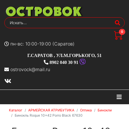
0
пн-вс: 10:00-19:00 (Саратов)
Г.САРАТОВ
,
УЛ.М.ГОРЬКОГО, 51
8902 040 30 91
ostrovock@mail.ru
На
Каталог
АРМЕЙСКАЯ АТРИБУТИКА
Оптика
Бинокли
Бинокль Roque 10x42 Porro Black 67630