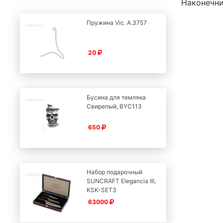
Наконечник
Пружина Vic. А.3757
20
Бусина для темляка
Свирепый, BYC113
650
Набор подарочный
SUNCRAFT Elegancia III,
KSK-SET3
63000