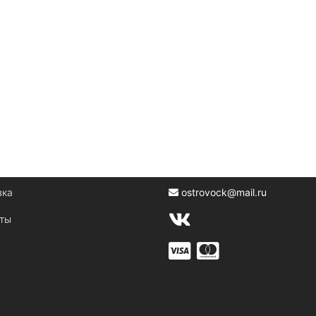
вка
ostrovock@mail.ru
кты