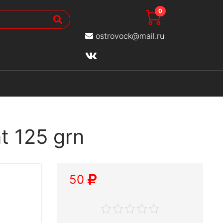
0
ostrovock@mail.ru
t 125 grn
50