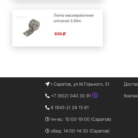
Лента маскировочная
universal 3.65m
830
г.Саратов, ул.М.Горького, 51
Доста
+7 (902) 040 30 91
Конта
8 (845-2) 26 15 81
пн-вс: 10:00-19:00 (Саратов)
обед: 14:00-14:30 (Саратов)