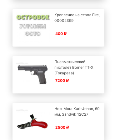
Крепление на ствол Fire,
00002399
400
Пневматический
пистолет Borner TT-X
(Токарева)
7200
Нож Mora Karl-Johan, 60
мм, Sandvik 12C27
2500